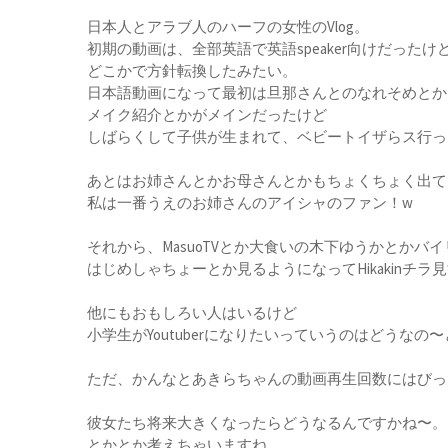
日本人とアラブ人のハーフの女性のVlog。
初期の動画は、全部英語で英語speaker向けだったけ
どこかで方針転換したみたい。
日本語動画になって最初は旦那さんとのなれそめとか
メイク紹介とかがメインだったけど
しばらくして子供が生まれて、ベビートイザらス行っ
あとはお姉さんとかお母さんとかもちょくちょく出て
私は一番うえのお姉さんのアイシャのファン！w
それから、MasuoTVとか大食いの木下ゆうかとかバ
はじめしゃちょーとか見るようになってHikakinチ
他にもおもしろい人はいるけど
小学生がYoutuberになりたいっていうのはどうなの
ただ、かんなとあきらちゃんの動画再生回数にはびっ
彼女たち将来大きくなったらどうなるんですかね〜。
とかとか考えちゃいますね。