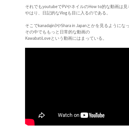
それでもyoutubeでPVやネイルのHow to的な動画は
やはり、日記的なVlogも目に入るのである。
そこでkanadajin3やShara in Japanとかを見るよ
その中でももっと日常的な動画の
KawabatiLoveという動画にはまっている。