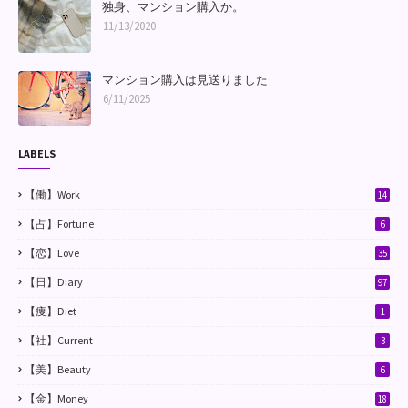
独身、マンション購入か。
11/13/2020
マンション購入は見送りました
6/11/2025
LABELS
【働】Work
14
【占】Fortune
6
【恋】Love
35
【日】Diary
97
【痩】Diet
1
【社】Current
3
【美】Beauty
6
【金】Money
18